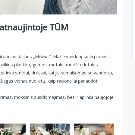
a atnaujintoje TŪM
atorinius darbus „Mišiniai”. Maišė vandenį su tirpiomis,
smulkius plastiko, gumos, metalo, medžio detales
tsitinka smėliui, druskai, kai jis sumaišomas su vandeniu,
edžiagas vienas nuo kitų, kaip racionaliai panaudoti
rimas, mokslinis susidomėjimas, bet ir aplinka naujojoje