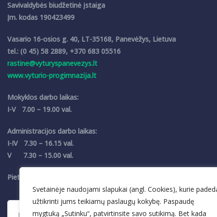
Savivaldybės biudžetinė įstaiga
Įm. kodas 190423499
Vasario 16-osios g. 40, LT-35168, Panevėžys, Lietuva
tel.: (0 45) 58 2889, +370 683 05516
rastine@vyturyspanevezys.lt
www.vyturio-progimnazija.lt
Mokyklos darbo laikas:
I-V 7.00 – 19.00 val.
Administracijos darbo laikas:
I-IV 7.30 – 16.15 val.
V 7.30 – 15.00 val.
Pietų pertrauka 12.00 – 12.30 val.
Svetainėje naudojami slapukai (angl. Cookies), kurie paded
užtikrinti jums teikiamų paslaugų kokybę. Paspaudę
mygtuką „Sutinku“, patvirtinsite savo sutikimą. Bet kada