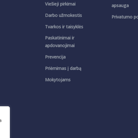
Viešieji pirkimai
apsauga
Darbo užmokestis
Privatumo pol
Tvarkos ir taisyklės
Paskatinimai ir
apdovanojimai
Prevencija
Priėmimas į darbą
Mokytojams
a