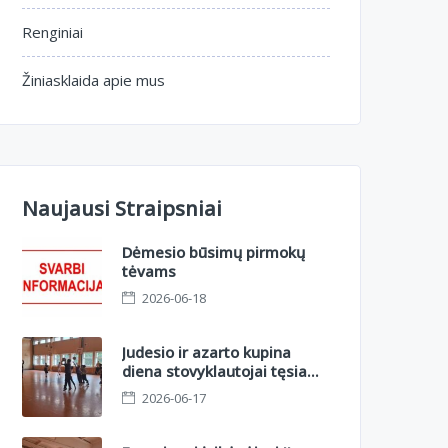
Renginiai
Žiniasklaida apie mus
Naujausi Straipsniai
Dėmesio būsimų pirmokų
tėvams
2026-06-18
Judesio ir azarto kupina
diena stovyklautojai tęsia
nuotykius II sesijoje.
2026-06-17