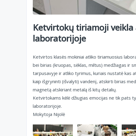
Ketvirtokų tiriamoji veikl
laboratorijoje
Ketvirtos klasės mokiniai atliko tiriamuosius labor
bei birias (kruopas, sėklas, miltus) medžiagas ir 
tarpusavyje ir atliko tyrimus, kuriais nustatė kas a
kaip išgryninti (išvalyti) vandenį, atskirti birias m
magnetą atskiriant metalą iš kitų detalių.
Ketvirtokams kėlė džiugias emocijas ne tik pats ty
laboratorijoje.
Mokytoja Nijolė