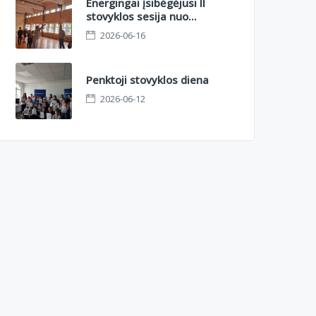
Energingai įsibėgėjusi II
stovyklos sesija nuo
azartinio orientacinio iki
2026-06-16
sportinių kovų aikštelėje
Penktoji stovyklos diena
2026-06-12