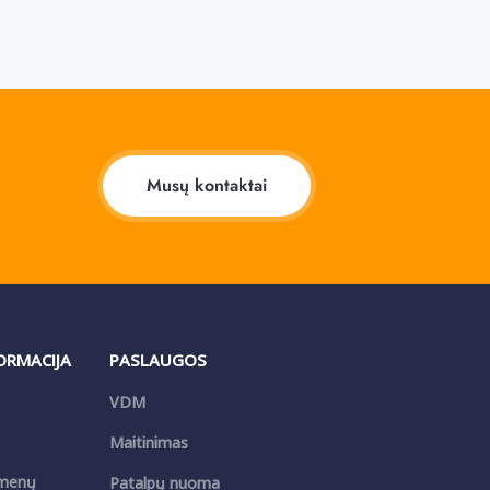
Musų kontaktai
FORMACIJA
PASLAUGOS
VDM
Maitinimas
menų
Patalpų nuoma