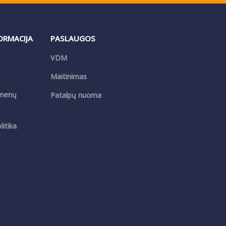
FORMACIJA
PASLAUGOS
VDM
Maitinimas
menų
Patalpų nuoma
itika