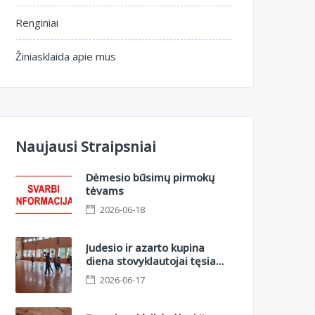
Renginiai
Žiniasklaida apie mus
Naujausi Straipsniai
Dėmesio būsimų pirmokų
tėvams
2026-06-18
Judesio ir azarto kupina
diena stovyklautojai tęsia
nuotykius II sesijoje.
2026-06-17