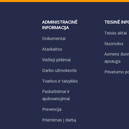
ADMINISTRACINĖ
TEISINĖ IN
INFORMACIJA
Teisės aktai
Dokumentai
Nuorodos
Ataskaitos
Asmens duo
Viešieji pirkimai
apsauga
Darbo užmokestis
Privatumo pol
Tvarkos ir taisyklės
Paskatinimai ir
apdovanojimai
Prevencija
Priėmimas į darbą