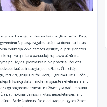
kosaugos edukaciją gamtos mokykloje „Prie laužo“. Deja,
įgyvendinti šį planą. Pagaliau, atėjo ta diena, kai lietus
žo“. Visa edukacija vyko gamtos apsuptyje, prie įrengtos
rinkimą, įkurų ir kuro panaudojimą, laužo užkūrimą,
kymą po iškylos. Įdomiausia buvo praktinė užduotis.
sukrauti laužus ir saugiai juos užkurti. Čia reikėjo
gu, kad visų grupių laužai, vienų – greičiau, kitų – lėčiau,
idėjo linksmoji dalis – mokiniai pjaustė riekelėmis ir ant
ga? Ogi pagardinta sviestu ir užbarstyta pačių mokinių
ia pat mokiniai dalinosi ir kitais nesudėtingais, ant
žiais, žaidė žaidimus. Šioje edukacijoje įgytos žinios,
ja vasaros atostogų žygius.