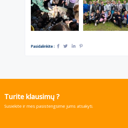
Pasidalinkite :
Turite klausimų ?
Susiekite ir mes pasistengsime jums atsakyti.