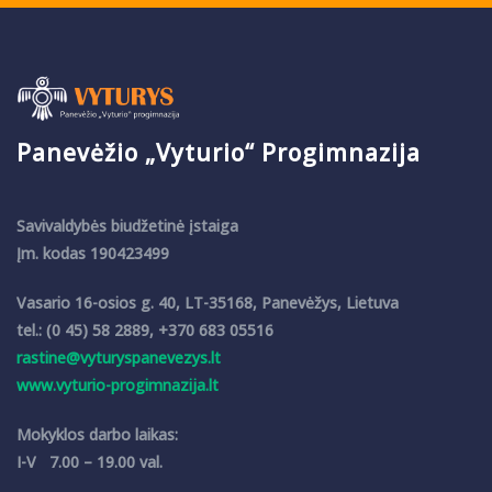
Panevėžio „Vyturio“ Progimnazija
Savivaldybės biudžetinė įstaiga
Įm. kodas 190423499
Vasario 16-osios g. 40, LT-35168, Panevėžys, Lietuva
tel.: (0 45) 58 2889, +370 683 05516
rastine@vyturyspanevezys.lt
www.vyturio-progimnazija.lt
Mokyklos darbo laikas:
I-V 7.00 – 19.00 val.