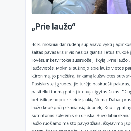
„Prie laužo“
4c kl. mokiniai dar rudenį suplanavo vykti į aplin
šaltas pavasaris ir vis nesibaigiantis lietus trukdė 
liovėsi, ir ketvirtokai susiruošė į iškylą „Prie lau
laužavietės. Mokiniai sužinojo apie laužo vietos pa
kūrenimą, jo priežiūrą, tinkamą laužavietės sutvar
Pasiskirstę į grupes, jie turėjo pasiruošti pakuras, 
pasitelkti turimą patirtį ir naujai įgytas žinias. Džiu
bet įsiliepsnojo ir skleidė jaukią šilumą. Dabar pras
laužo kepė pačią skaniausią duonelę. Kuo ji ypatin
sutrintomis žolelėmis su druska. Buvo labai skanu! Č
laužo ruošiamo maisto pavyzdžiais, iškylavimo įspūd
patirti išbandymai pačiu laiku. Mokiniai jau planuo