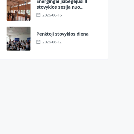
Energingai įsibėgėjusi II
stovyklos sesija nuo
azartinio orientacinio iki
2026-06-16
sportinių kovų aikštelėje
Penktoji stovyklos diena
2026-06-12