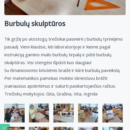
Burbulų skulptūros
Tik grįžę po atostogų trečiokai pasinėrė į burbulų tyrinėjimo
pasaulį. Vieni klasėse, kiti laboratorijoje ir kieme pagal
instrukciją gamino muilo burbulų tirpalą ir pūtė burbulų
skulptūras. Visi stengėsi išpūsti kuo daugiau!
Su išmaniosiomis bitutėmis braižė ir kūrė burbulų paveikslą.
Per matematikos pamokas mokėsi skriestuvu brėžti
įvairiausius apskritimus ir sukurti pasikartojančius raštus.
Trečiokų mokytojos: Gita, Gražina, Vita, Ingrida