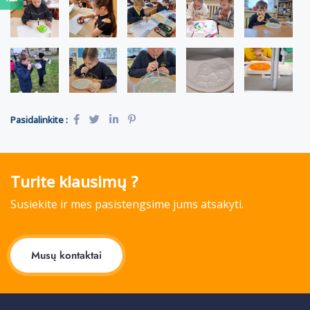
Pasidalinkite :
Turite klausimų ?
Susiekite ir mes pasistengsime jums atsakyti.
Musų kontaktai