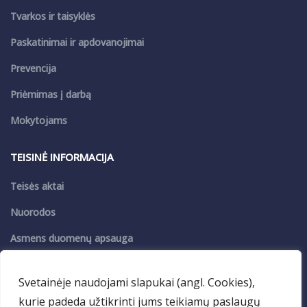
Tvarkos ir taisyklės
Paskatinimai ir apdovanojimai
Prevencija
Priėmimas į darbą
Mokytojams
TEISINĖ INFORMACIJA
Teisės aktai
Nuorodos
Asmens duomenų apsauga
Privatumo politika
Svetainėje naudojami slapukai (angl. Cookies),
kurie padeda užtikrinti jums teikiamų paslaugų
PASLAUGOS