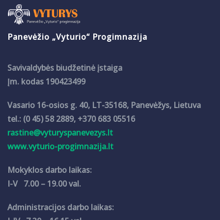
Panevėžio „Vyturio“ Progimnazija
Savivaldybės biudžetinė įstaiga
Įm. kodas 190423499
Vasario 16-osios g. 40, LT-35168, Panevėžys, Lietuva
tel.: (0 45) 58 2889, +370 683 05516
rastine@vyturyspanevezys.lt
www.vyturio-progimnazija.lt
Mokyklos darbo laikas:
I-V 7.00 – 19.00 val.
Administracijos darbo laikas: