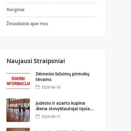
Renginiai
Žiniasklaida apie mus
Naujausi Straipsniai
Dėmesio būsimų pirmokų
tėvams
2026-06-18
Judesio ir azarto kupina
diena stovyklautojai tęsia
nuotykius II sesijoje.
2026-06-17