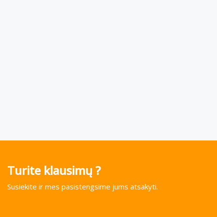
Turite klausimų ?
Susiekite ir mes pasistengsime jums atsakyti.