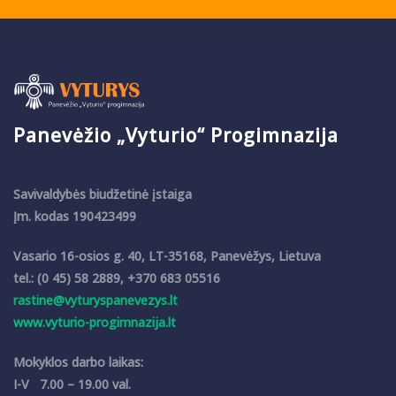
Panevėžio „Vyturio“ Progimnazija
Savivaldybės biudžetinė įstaiga
Įm. kodas 190423499
Vasario 16-osios g. 40, LT-35168, Panevėžys, Lietuva
tel.: (0 45) 58 2889, +370 683 05516
rastine@vyturyspanevezys.lt
www.vyturio-progimnazija.lt
Mokyklos darbo laikas:
I-V 7.00 – 19.00 val.