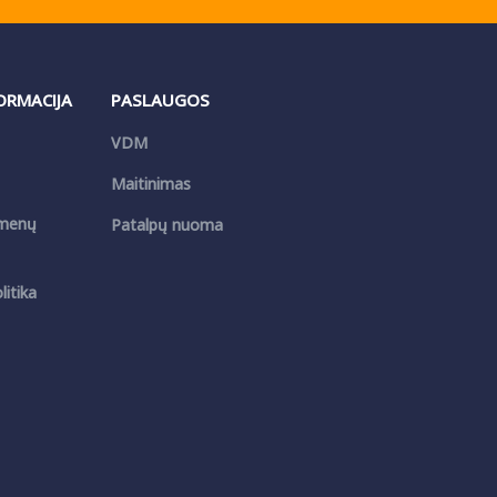
FORMACIJA
PASLAUGOS
VDM
Maitinimas
menų
Patalpų nuoma
itika