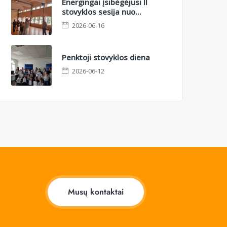
Energingai įsibėgėjusi II
stovyklos sesija nuo
azartinio orientacinio iki
2026-06-16
sportinių kovų aikštelėje
Penktoji stovyklos diena
2026-06-12
Musų kontaktai