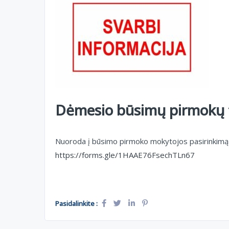
Dėmesio būsimų pirmokų
Nuoroda į būsimo pirmoko mokytojos pasirinkim
https://forms.gle/1HAAE76FsechTLn67
Pasidalinkite :