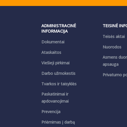
ADMINISTRACINĖ
TEISINĖ IN
INFORMACIJA
Teisės aktai
Dokumentai
Nuorodos
Ataskaitos
Asmens duo
Viešieji pirkimai
apsauga
Darbo užmokestis
Privatumo pol
Tvarkos ir taisyklės
Paskatinimai ir
apdovanojimai
Prevencija
Priėmimas į darbą