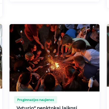
Progimnazijos naujienos
,,Vyturio“ penktokai laikosi