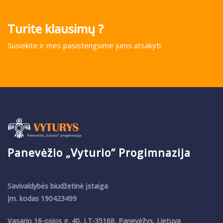
Turite klausimų ?
Susiekite ir mes pasistengsime jums atsakyti.
Panevėžio „Vyturio“ Progimnazija
Savivaldybės biudžetinė įstaiga
Įm. kodas 190423499
Vasario 16-osios g. 40, LT-35168, Panevėžys, Lietuva