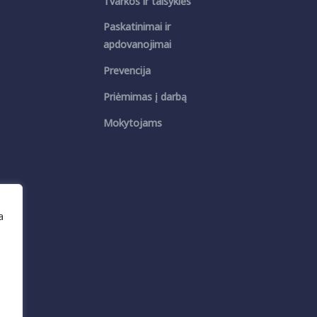
Tvarkos ir taisyklės
Paskatinimai ir
apdovanojimai
Prevencija
Priėmimas į darbą
Mokytojams
a