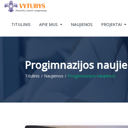
TITULINIS
APIE MUS
NAUJIENOS
PROJEKTAI
Progimnazijos nauji
Titulinis
Naujienos
Progimnazijos naujienos