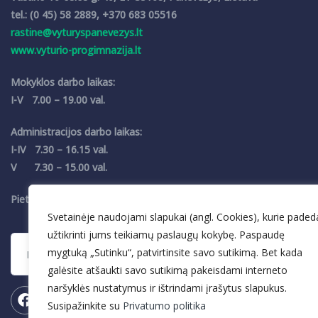
tel.: (0 45) 58 2889, +370 683 05516
rastine@vyturyspanevezys.lt
www.vyturio-progimnazija.lt
Mokyklos darbo laikas:
I-V 7.00 – 19.00 val.
Administracijos darbo laikas:
I-IV 7.30 – 16.15 val.
V 7.30 – 15.00 val.
Pietų pertrauka 12.00 – 12.30 val.
Svetainėje naudojami slapukai (angl. Cookies), kurie paded
užtikrinti jums teikiamų paslaugų kokybę. Paspaudę
mygtuką „Sutinku“, patvirtinsite savo sutikimą. Bet kada
galėsite atšaukti savo sutikimą pakeisdami interneto
naršyklės nustatymus ir ištrindami įrašytus slapukus.
Susipažinkite su
Privatumo politika