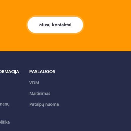
Musų kontaktai
FORMACIJA
PASLAUGOS
VDM
Maitinimas
menų
Patalpų nuoma
itika