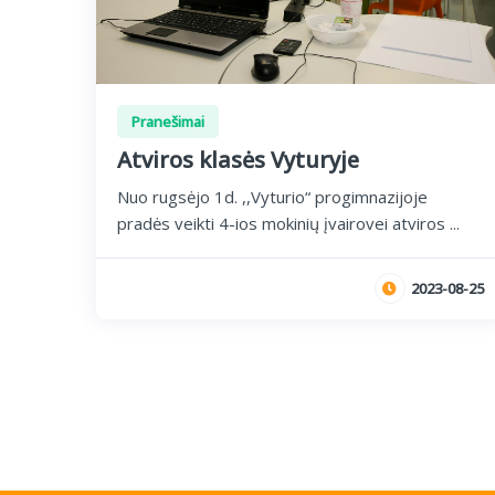
Pranešimai
Atviros klasės Vyturyje
Nuo rugsėjo 1d. ,,Vyturio“ progimnazijoje
pradės veikti 4-ios mokinių įvairovei atviros ...
2023-08-25