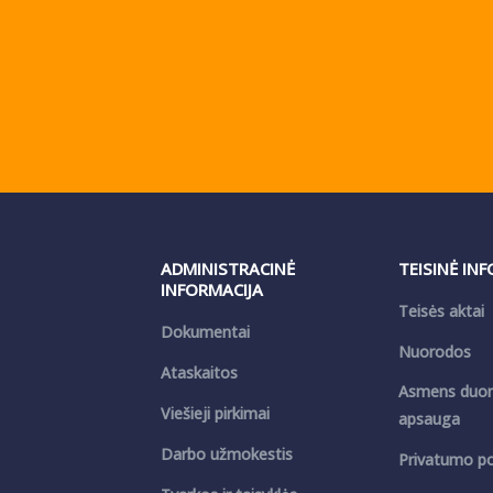
ADMINISTRACINĖ
TEISINĖ IN
INFORMACIJA
Teisės aktai
Dokumentai
Nuorodos
Ataskaitos
Asmens duo
Viešieji pirkimai
apsauga
Darbo užmokestis
Privatumo pol