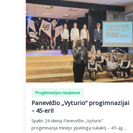
Progimnazijos naujienos
Panevėžio „Vyturio” progimnazijai
– 45-eri!
Spalio 24 dieną Panevėžio „Vyturio”
progimnazija minėjo ypatingą sukaktį – 45-ąjį ...