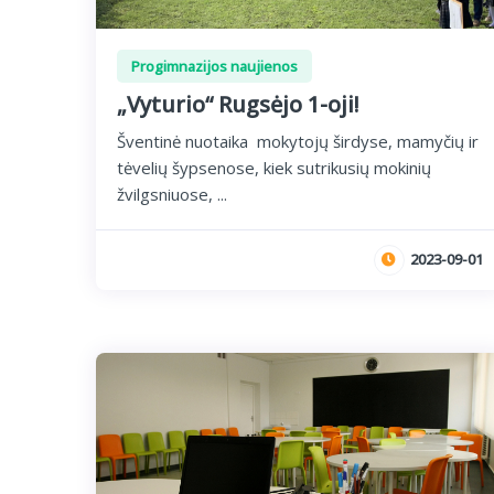
Progimnazijos naujienos
„Vyturio“ Rugsėjo 1-oji!
Šventinė nuotaika mokytojų širdyse, mamyčių ir
tėvelių šypsenose, kiek sutrikusių mokinių
žvilgsniuose, ...
2023-09-01