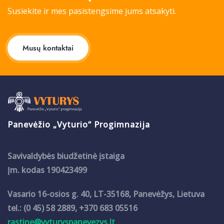
Susiekite ir mes pasistengsime jums atsakyti.
Musų kontaktai
Panevėžio „Vyturio“ Progimnazija
Savivaldybės biudžetinė įstaiga
Įm. kodas 190423499
Vasario 16-osios g. 40, LT-35168, Panevėžys, Lietuva
tel.: (0 45) 58 2889, +370 683 05516
rastine@vyturyspanevezys.lt