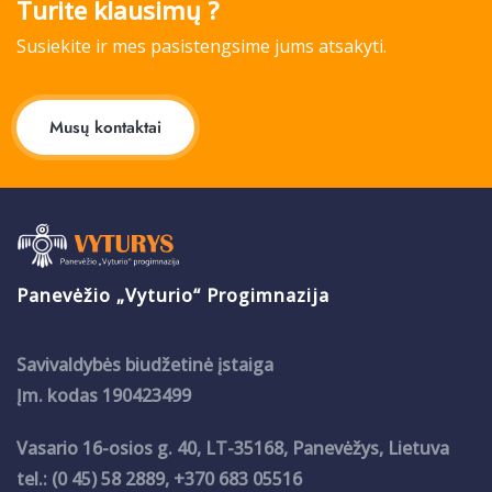
Turite klausimų ?
Susiekite ir mes pasistengsime jums atsakyti.
Musų kontaktai
Panevėžio „Vyturio“ Progimnazija
Savivaldybės biudžetinė įstaiga
Įm. kodas 190423499
Vasario 16-osios g. 40, LT-35168, Panevėžys, Lietuva
tel.: (0 45) 58 2889, +370 683 05516