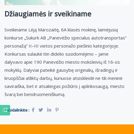
Džiaugiamės ir sveikiname
Sveikiname Lėją Marozaitę, 6A klasės mokinę, laimėjusią
konkurse „Sukurk AB „Panevėžio specialus autotransportas“
personažą” II–III vietos personažo piešinio kategorijoje.
Konkursas sulaukė itin didelio susidomėjimo – jame
dalyvavo apie 190 Panevėžio miesto moksleivių iš 16-os
mokyklų. Dalyviai pateikė gausybę originalių, išradingų ir
kruopščiai atliktų darbų, kuriuose atsiskleidė ne tik meninė
saviraiška, bet ir atsakingas požiūris į aplinkosaugą, miesto
švarą bei bendruomeniškumą.
Pasidalinkite :