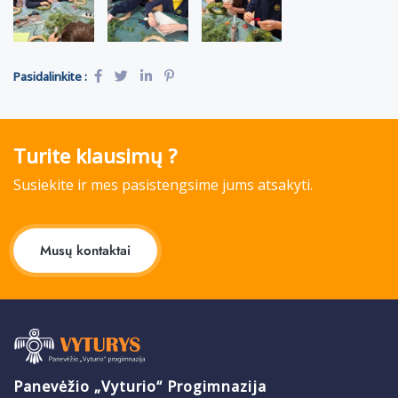
Pasidalinkite :
Turite klausimų ?
Susiekite ir mes pasistengsime jums atsakyti.
Musų kontaktai
Panevėžio „Vyturio“ Progimnazija