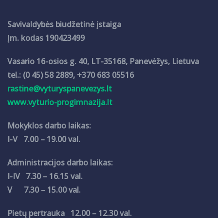
Savivaldybės biudžetinė įstaiga
Įm. kodas 190423499
Vasario 16-osios g. 40, LT-35168, Panevėžys, Lietuva
tel.: (0 45) 58 2889, +370 683 05516
rastine@vyturyspanevezys.lt
www.vyturio-progimnazija.lt
Mokyklos darbo laikas:
I-V 7.00 – 19.00 val.
Administracijos darbo laikas:
I-IV 7.30 – 16.15 val.
V 7.30 – 15.00 val.
Pietų pertrauka 12.00 – 12.30 val.