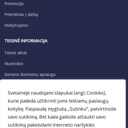
Prevencija
Priėmimas į darbą
Mokytojams
TEISINĖ INFORMACIJA
Teisės aktai
Nuorodos
Asmens duomenų apsauga
Privatumo politika
Svetainėje naudojami slapukai (angl. Cookies),
PASLAUGOS
kurie padeda užtikrinti jums teikiamų paslaugų
kokybę. Paspaudę mygtuką „Sutinku“, patvirtinsite
VDM
savo sutikimą. Bet kada galėsite atšaukti savo
Maitinimas
sutikimą pakeisdami interneto naršyklės