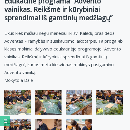
Edukacinė programa “Advento
vainikas. Reikšmė ir kūrybiniai
sprendimai iš gamtinių medžiagų”
Likus kiek mažiau negu mėnesiui iki šv. Kalėdų prasideda
Adventas – ramybės ir susikaupimo laikotarpis. Ta proga 4b
klasės mokiniai dalyvavo edukacinėje programoje “Advento
vainikas. Reikšmė ir kūrybiniai sprendimai iš gamtinių
medžiagų”, kurios metu kiekvienas mokinys pasigamino
Advento vainiką.
Mokytoja Dalė