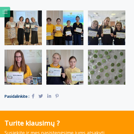
Pasidalinkite :
Turite klausimų ?
Susiekite ir mes pasistengsime jums atsakyti.