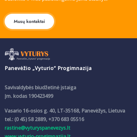
Musų kontaktai
Panevėžio „Vyturio“ Progimnazija
Savivaldybės biudžetinė įstaiga
Įm. kodas 190423499
Vasario 16-osios g. 40, LT-35168, Panevėžys, Lietuva
tel.: (0 45) 58 2889, +370 683 05516
rastine@vyturyspanevezys.lt
www.vyturio-progimnazija.lt