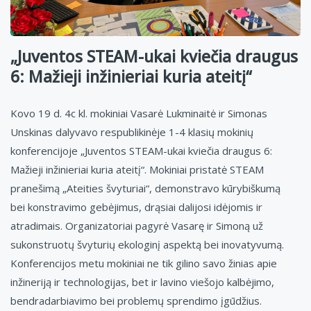
„Juventos STEAM-ukai kviečia draugus
6: Mažieji inžinieriai kuria ateitį“
Kovo 19 d. 4c kl. mokiniai Vasarė Lukminaitė ir Simonas
Unskinas dalyvavo respublikinėje 1-4 klasių mokinių
konferencijoje „Juventos STEAM-ukai kviečia draugus 6:
Mažieji inžinieriai kuria ateitį“. Mokiniai pristatė STEAM
pranešimą „Ateities švyturiai“, demonstravo kūrybiškumą
bei konstravimo gebėjimus, drąsiai dalijosi idėjomis ir
atradimais. Organizatoriai pagyrė Vasarę ir Simoną už
sukonstruotų švyturių ekologinį aspektą bei inovatyvumą.
Konferencijos metu mokiniai ne tik gilino savo žinias apie
inžineriją ir technologijas, bet ir lavino viešojo kalbėjimo,
bendradarbiavimo bei problemų sprendimo įgūdžius.