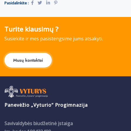
Pasidalinkite :
Turite klausimų ?
Susiekite ir mes pasistengsime jums atsakyti.
Musų kontaktai
Panevėžio „Vyturio“ Progimnazija
Savivaldybės biudžetinė įstaiga