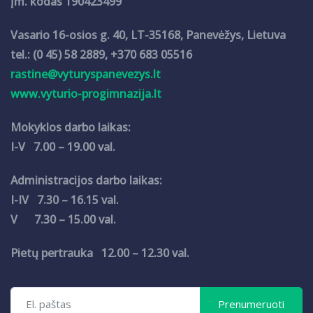
Įm. kodas 190423499
Vasario 16-osios g. 40, LT-35168, Panevėžys, Lietuva
tel.: (0 45) 58 2889, +370 683 05516
rastine@vyturyspanevezys.lt
www.vyturio-progimnazija.lt
Mokyklos darbo laikas:
I-V 7.00 – 19.00 val.
Administracijos darbo laikas:
I-IV 7.30 – 16.15 val.
V 7.30 – 15.00 val.
Pietų pertrauka 12.00 – 12.30 val.