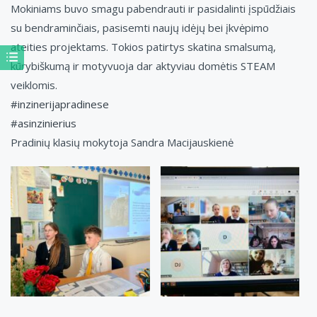
Mokiniams buvo smagu pabendrauti ir pasidalinti įspūdžiais
su bendraminčiais, pasisemti naujų idėjų bei įkvėpimo
ateities projektams. Tokios patirtys skatina smalsumą,
kūrybiškumą ir motyvuoja dar aktyviau domėtis STEAM
veiklomis.
#inzinerijapradinese
#asinzinierius
Pradinių klasių mokytoja Sandra Macijauskienė