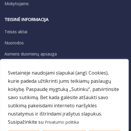
Mokytojams
TEISINĖ INFORMACIJA
Teisės aktai
Nuorodos
Asmens duomenų apsauga
Privatumo politika
Svetainėje naudojami slapukai (angl. Cookies),
PASLAUGOS
kurie padeda užtikrinti jums teikiamų paslaugų
kokybę. Paspaudę mygtuką „Sutinku“, patvirtinsite
VDM
savo sutikimą. Bet kada galėsite atšaukti savo
Maitinimas
sutikimą pakeisdami interneto naršyklės
nustatymus ir ištrindami įrašytus slapukus.
Patalpų nuoma
Susipažinkite su
Privatumo politika