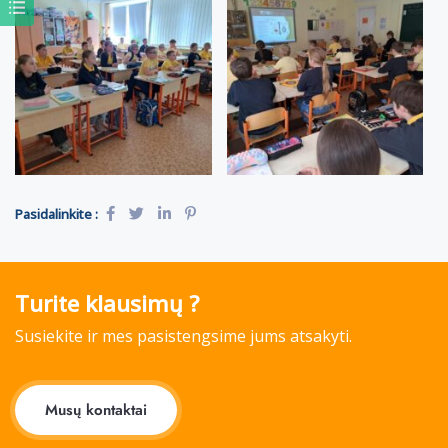
Pasidalinkite :
Turite klausimų ?
Susiekite ir mes pasistengsime jums atsakyti.
Musų kontaktai