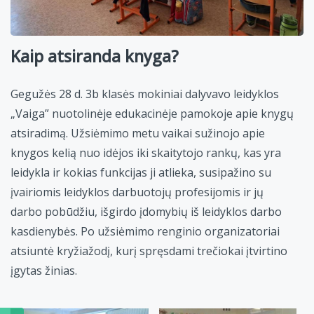
Kaip atsiranda knyga?
Gegužės 28 d. 3b klasės mokiniai dalyvavo leidyklos
„Vaiga” nuotolinėje edukacinėje pamokoje apie knygų
atsiradimą. Užsiėmimo metu vaikai sužinojo apie
knygos kelią nuo idėjos iki skaitytojo rankų, kas yra
leidykla ir kokias funkcijas ji atlieka, susipažino su
įvairiomis leidyklos darbuotojų profesijomis ir jų
darbo pobūdžiu, išgirdo įdomybių iš leidyklos darbo
kasdienybės. Po užsiėmimo renginio organizatoriai
atsiuntė kryžiažodį, kurį spręsdami trečiokai įtvirtino
įgytas žinias.