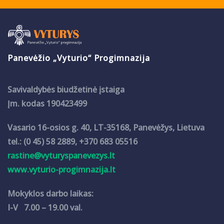
Panevėžio „Vyturio“ Progimnazija
Savivaldybės biudžetinė įstaiga
Įm. kodas 190423499
Vasario 16-osios g. 40, LT-35168, Panevėžys, Lietuva
tel.: (0 45) 58 2889, +370 683 05516
rastine@vyturyspanevezys.lt
www.vyturio-progimnazija.lt
Mokyklos darbo laikas:
I-V 7.00 – 19.00 val.