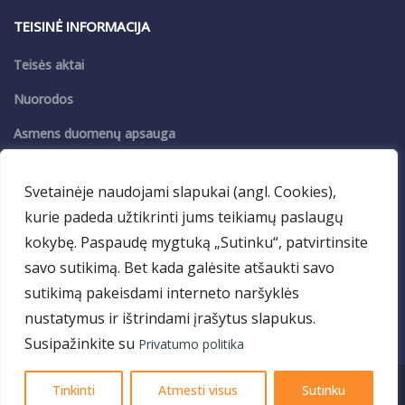
TEISINĖ INFORMACIJA
Teisės aktai
Nuorodos
Asmens duomenų apsauga
Privatumo politika
Svetainėje naudojami slapukai (angl. Cookies),
kurie padeda užtikrinti jums teikiamų paslaugų
PASLAUGOS
kokybę. Paspaudę mygtuką „Sutinku“, patvirtinsite
VDM
savo sutikimą. Bet kada galėsite atšaukti savo
Maitinimas
sutikimą pakeisdami interneto naršyklės
nustatymus ir ištrindami įrašytus slapukus.
Patalpų nuoma
Susipažinkite su
Privatumo politika
© 2025 – „Vyturio” progimnazija. Panevėžys
Tinkinti
Atmesti visus
Sutinku