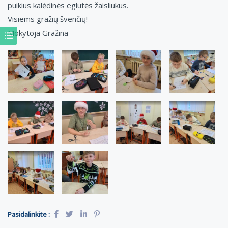
puikius kalėdinės eglutės žaisliukus.
Visiems gražių švenčių!
Mokytoja Gražina
Pasidalinkite :