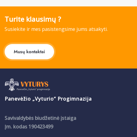
Turite klausimų ?
Susiekite ir mes pasistengsime jums atsakyti.
Musų kontaktai
Panevėžio „Vyturio“ Progimnazija
Savivaldybės biudžetinė įstaiga
Įm. kodas 190423499