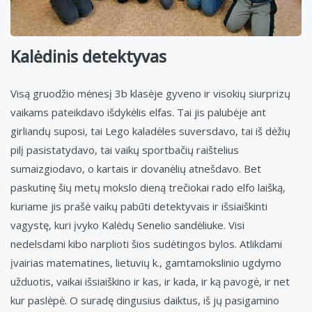
Kalėdinis detektyvas
Visą gruodžio mėnesį 3b klasėje gyveno ir visokių siurprizų
vaikams pateikdavo išdykėlis elfas. Tai jis palubėje ant
girliandų suposi, tai Lego kaladėles suversdavo, tai iš dėžių
pilį pasistatydavo, tai vaikų sportbačių raištelius
sumaizgiodavo, o kartais ir dovanėlių atnešdavo. Bet
paskutinę šių metų mokslo dieną trečiokai rado elfo laišką,
kuriame jis prašė vaikų pabūti detektyvais ir išsiaiškinti
vagystę, kuri įvyko Kalėdų Senelio sandėliuke. Visi
nedelsdami kibo narplioti šios sudėtingos bylos. Atlikdami
įvairias matematines, lietuvių k., gamtamokslinio ugdymo
užduotis, vaikai išsiaiškino ir kas, ir kada, ir ką pavogė, ir net
kur paslėpė. O suradę dingusius daiktus, iš jų pasigamino