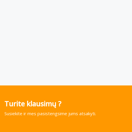
Turite klausimų ?
Susiekite ir mes pasistengsime jums atsakyti.