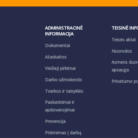
ADMINISTRACINĖ
TEISINĖ IN
INFORMACIJA
Teisės aktai
Dokumentai
Nuorodos
Ataskaitos
Asmens duo
Viešieji pirkimai
apsauga
Darbo užmokestis
Privatumo pol
Tvarkos ir taisyklės
Paskatinimai ir
apdovanojimai
Prevencija
Priėmimas į darbą