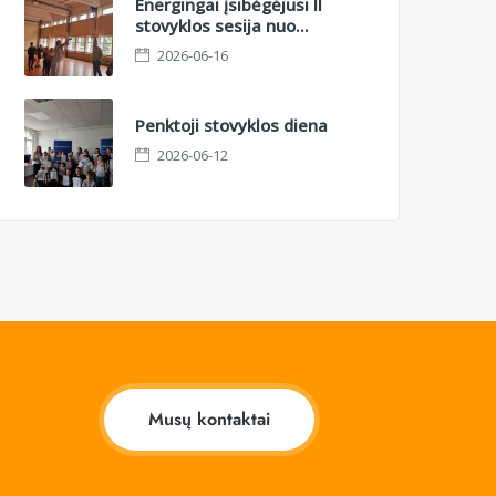
Energingai įsibėgėjusi II
stovyklos sesija nuo
azartinio orientacinio iki
2026-06-16
sportinių kovų aikštelėje
Penktoji stovyklos diena
2026-06-12
Musų kontaktai