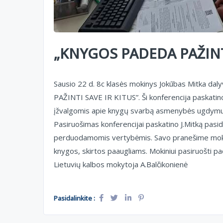
„KNYGOS PADEDA PAŽINTI
Sausio 22 d. 8c klasės mokinys Jokūbas Mitka da
PAŽINTI SAVE IR KITUS”. Ši konferencija paskatino
įžvalgomis apie knygų svarbą asmenybės ugdymui 
Pasiruošimas konferencijai paskatino J.Mitką pasid
perduodamomis vertybėmis. Savo pranešime mokinys
knygos, skirtos paaugliams. Mokiniui pasiruošti pa
Lietuvių kalbos mokytoja A.Balčikonienė
Pasidalinkite :