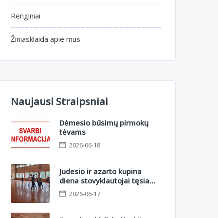
Renginiai
Žiniasklaida apie mus
Naujausi Straipsniai
Dėmesio būsimų pirmokų
tėvams
2026-06-18
Judesio ir azarto kupina
diena stovyklautojai tęsia
nuotykius II sesijoje.
2026-06-17