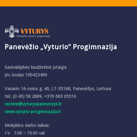
Panevėžio „Vyturio“ Progimnazija
Savivaldybės biudžetinė įstaiga
Įm. kodas 190423499
Vasario 16-osios g. 40, LT-35168, Panevėžys, Lietuva
tel.: (0 45) 58 2889, +370 683 05516
rastine@vyturyspanevezys.lt
www.vyturio-progimnazija.lt
Mokyklos darbo laikas:
I-V 7.00 – 19.00 val.