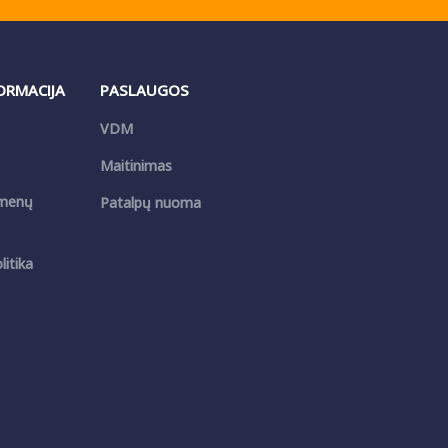
FORMACIJA
PASLAUGOS
VDM
Maitinimas
menų
Patalpų nuoma
itika