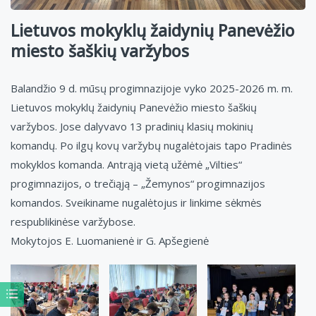
Lietuvos mokyklų žaidynių Panevėžio
miesto šaškių varžybos
Balandžio 9 d. mūsų progimnazijoje vyko 2025-2026 m. m.
Lietuvos mokyklų žaidynių Panevėžio miesto šaškių
varžybos. Jose dalyvavo 13 pradinių klasių mokinių
komandų. Po ilgų kovų varžybų nugalėtojais tapo Pradinės
mokyklos komanda. Antrąją vietą užėmė „Vilties“
progimnazijos, o trečiąją – „Žemynos“ progimnazijos
komandos. Sveikiname nugalėtojus ir linkime sėkmės
respublikinėse varžybose.
Mokytojos E. Luomanienė ir G. Apšegienė