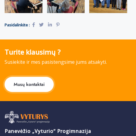
Pasidalinkite :
Turite klausimų ?
Susiekite ir mes pasistengsime jums atsakyti.
Musų kontaktai
Panevėžio „Vyturio“ Progimnazija