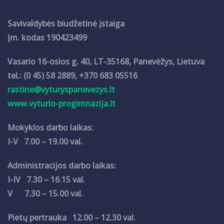
Savivaldybės biudžetinė įstaiga
Įm. kodas 190423499
Vasario 16-osios g. 40, LT-35168, Panevėžys, Lietuva
tel.: (0 45) 58 2889, +370 683 05516
rastine@vyturyspanevezys.lt
www.vyturio-progimnazija.lt
Mokyklos darbo laikas:
I-V 7.00 – 19.00 val.
Administracijos darbo laikas:
I-IV 7.30 – 16.15 val.
V 7.30 – 15.00 val.
Pietų pertrauka 12.00 – 12.30 val.