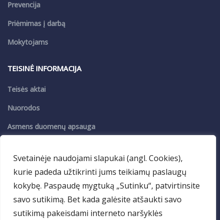
Prevencija
Priėmimas į darbą
Mokytojams
TEISINĖ INFORMACIJA
Teisės aktai
Nuorodos
Asmens duomenų apsauga
Privatumo politika
Svetainėje naudojami slapukai (angl. Cookies),
PASLAUGOS
kurie padeda užtikrinti jums teikiamų paslaugų
kokybę. Paspaudę mygtuką „Sutinku“, patvirtinsite
VDM
savo sutikimą. Bet kada galėsite atšaukti savo
Maitinimas
sutikimą pakeisdami interneto naršyklės