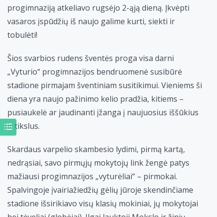
progimnaziją atkeliavo rugsėjo 2-ąją dieną. Įkvėpti
vasaros įspūdžių iš naujo galime kurti, siekti ir
tobulėti!
Šios svarbios rudens šventės proga visa darni
„Vyturio“ progimnazijos bendruomenė susibūrė
stadione pirmajam šventiniam susitikimui. Vieniems ši
diena yra naujo pažinimo kelio pradžia, kitiems –
pusiaukelė ar jaudinanti įžanga į naujuosius iššūkius
ir tikslus.
Skardaus varpelio skambesio lydimi, pirmą kartą,
nedrąsiai, savo pirmųjų mokytojų link žengė patys
mažiausi progimnazijos „vyturėliai“ – pirmokai.
Spalvingoje įvairiažiedžių gėlių jūroje skendinčiame
stadione išsirikiavo visų klasių mokiniai, jų mokytojai
bei tėveliai (globėjai). Ilgai lauktoji Mokslo ir žinių