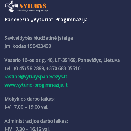
Panevėžio „Vyturio“ Progimnazija
Savivaldybės biudžetinė įstaiga
Įm. kodas 190423499
Vasario 16-osios g. 40, LT-35168, Panevėžys, Lietuva
tel.: (0 45) 58 2889, +370 683 05516
rastine@vyturyspanevezys.lt
www.vyturio-progimnazija.lt
Mokyklos darbo laikas:
I-V 7.00 – 19.00 val.
Administracijos darbo laikas:
I-IV 7.30 – 16.15 val.