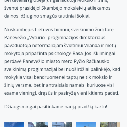
šventė prasidėjo! Skambėjo moksleivių atliekamos
dainos, džiugino smagūs tautiniai šokiai.
Nuskambėjus Lietuvos himnui, sveikinimo žodį tarė
Panevėžio „Vyturio“ progimnazijos direktoriaus
pavaduotoja neformaliajam švietimui Vilanda ir metų
mokytoja pripažinta psichologė Rasa. Jos iškilmingai
perdavė Panevėžio miesto mero Ryčio Račkausko
sveikinimą progimnazijai bei nuoširdžiai palinkėjo, kad
mokykla visai bendruomenei taptų ne tik mokslo ir
žinių versme, bet ir antraisiais namais, kuriuose visi
esame vieningi, drąsūs ir pasiryžę vieni kitiems padėti.
Džiaugsmingai pasitinkame naują pradžią kartu!