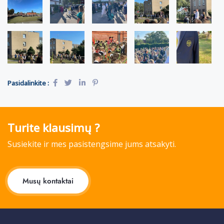
Pasidalinkite :
Turite klausimų ?
Susiekite ir mes pasistengsime jums atsakyti.
Musų kontaktai