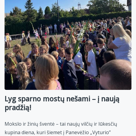
Lyg sparno mostų nešami – į naują
pradžią!
Mokslo ir žinių šventė – tai naujų vilčių ir lūkesčių
kupina diena, kuri šiemet į Panevėžio „Vyturio”