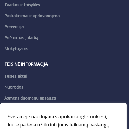
Tvarkos ir taisyklės
Paskatinimai ir apdovanojimai
Prevencija
Priėmimas į darbą
Mokytojams
TEISINĖ INFORMACIJA
Teisės aktai
Nuorodos
Asmens duomenų apsauga
Privatumo politika
Svetainėje naudojami slapukai (angl. Cookies),
kurie padeda užtikrinti jums teikiamų paslaugų
PASLAUGOS