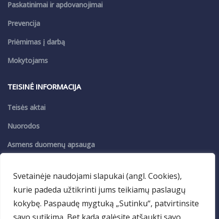
Paskatinimai ir apdovanojimai
Prevencija
Priėmimas į darbą
Mokytojams
TEISINĖ INFORMACIJA
Teisės aktai
Nuorodos
Asmens duomenų apsauga
Privatumo politika
Svetainėje naudojami slapukai (angl. Cookies),
kurie padeda užtikrinti jums teikiamų paslaugų
PASLAUGOS
kokybę. Paspaudę mygtuką „Sutinku“, patvirtinsite
VDM
savo sutikimą. Bet kada galėsite atšaukti savo