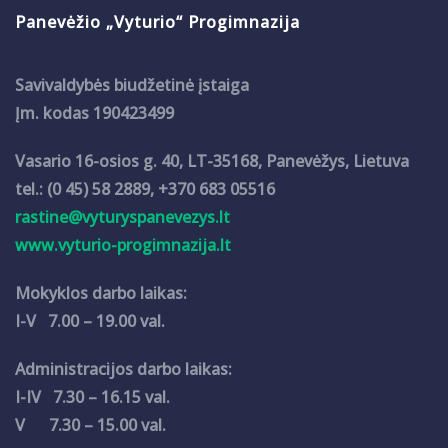
Panevėžio „Vyturio“ Progimnazija
Savivaldybės biudžetinė įstaiga
Įm. kodas 190423499
Vasario 16-osios g. 40, LT-35168, Panevėžys, Lietuva
tel.: (0 45) 58 2889, +370 683 05516
rastine@vyturyspanevezys.lt
www.vyturio-progimnazija.lt
Mokyklos darbo laikas:
I-V 7.00 – 19.00 val.
Administracijos darbo laikas:
I-IV 7.30 – 16.15 val.
V 7.30 – 15.00 val.