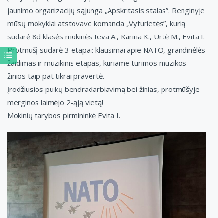
jaunimo organizacijų sąjunga „Apskritasis stalas”. Renginyje
mūsų mokyklai atstovavo komanda „Vyturietės”, kurią
sudarė 8d klasės mokinės Ieva A., Karina K., Urtė M., Evita I.
Protmūšį sudarė 3 etapai: klausimai apie NATO, grandinėlės
žaidimas ir muzikinis etapas, kuriame turimos muzikos
žinios taip pat tikrai pravertė.
Įrodžiusios puikų bendradarbiavimą bei žinias, protmūšyje
merginos laimėjo 2-ąją vietą!
Mokinių tarybos pirmininkė Evita I.