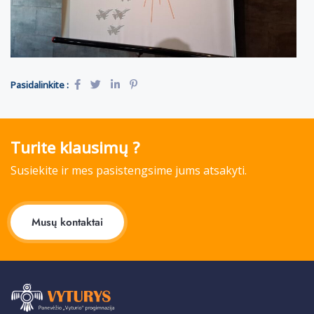
Pasidalinkite :
Turite klausimų ?
Susiekite ir mes pasistengsime jums atsakyti.
Musų kontaktai