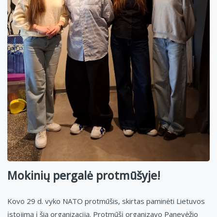
Mokinių pergalė protmūšyje!
Kovo 29 d. vyko NATO protmūšis, skirtas paminėti Lietuvos
įstojimą į šią organizaciją. Protmūšį organizavo Panevėžio