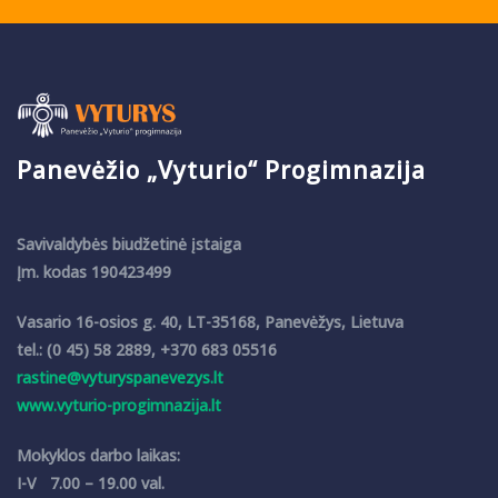
Panevėžio „Vyturio“ Progimnazija
Savivaldybės biudžetinė įstaiga
Įm. kodas 190423499
Vasario 16-osios g. 40, LT-35168, Panevėžys, Lietuva
tel.: (0 45) 58 2889, +370 683 05516
rastine@vyturyspanevezys.lt
www.vyturio-progimnazija.lt
Mokyklos darbo laikas:
I-V 7.00 – 19.00 val.