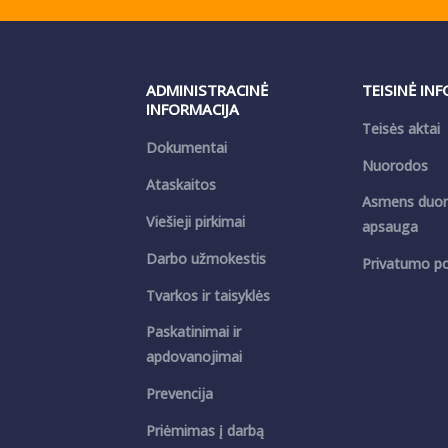
ADMINISTRACINĖ
TEISINĖ IN
INFORMACIJA
Teisės aktai
Dokumentai
Nuorodos
Ataskaitos
Asmens duo
Viešieji pirkimai
apsauga
Darbo užmokestis
Privatumo pol
Tvarkos ir taisyklės
Paskatinimai ir
apdovanojimai
Prevencija
Priėmimas į darbą