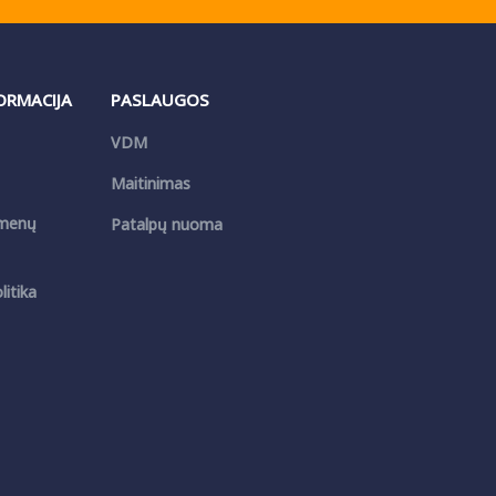
FORMACIJA
PASLAUGOS
VDM
Maitinimas
menų
Patalpų nuoma
itika