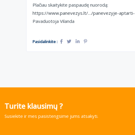
Plačiau skaitykite paspaudę nuorodą:
https://www.panevezys.lt/…/panevezyje-aptarti
Pavaduotoja Vilanda
Pasidalinkite :
Turite klausimų ?
Susiekite ir mes pasistengsime jums atsakyti.