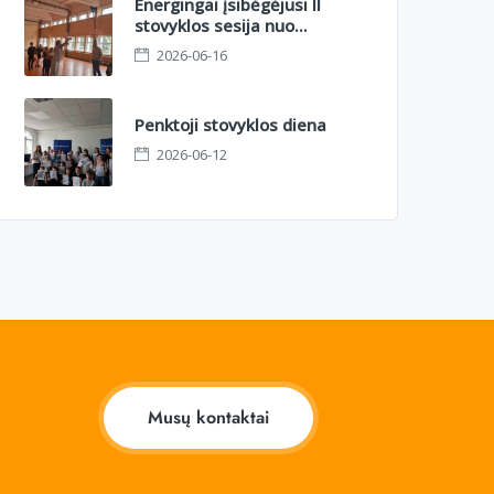
Energingai įsibėgėjusi II
stovyklos sesija nuo
azartinio orientacinio iki
2026-06-16
sportinių kovų aikštelėje
Penktoji stovyklos diena
2026-06-12
Musų kontaktai