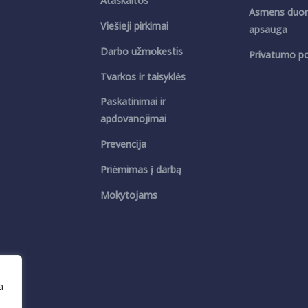
Ataskaitos
Asmens duo
Viešieji pirkimai
apsauga
Darbo užmokestis
Privatumo pol
Tvarkos ir taisyklės
Paskatinimai ir
apdovanojimai
Prevencija
Priėmimas į darbą
Mokytojams
a