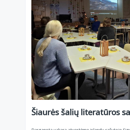
Šiaurės šalių literatūros 
Darganotą vakarą atvertėme islandų rašytojo Sigu