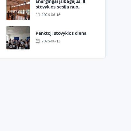
Energingai įsibėgėjusi II
stovyklos sesija nuo
azartinio orientacinio iki
2026-06-16
sportinių kovų aikštelėje
Penktoji stovyklos diena
2026-06-12