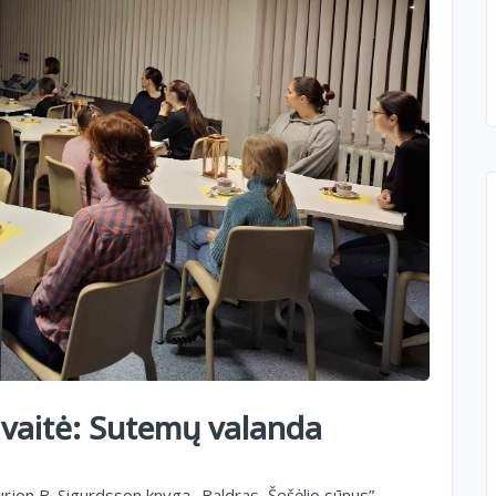
savaitė: Sutemų valanda
rjon B. Sigurdsson knygą „Baldras, Šešėlio sūnus”.