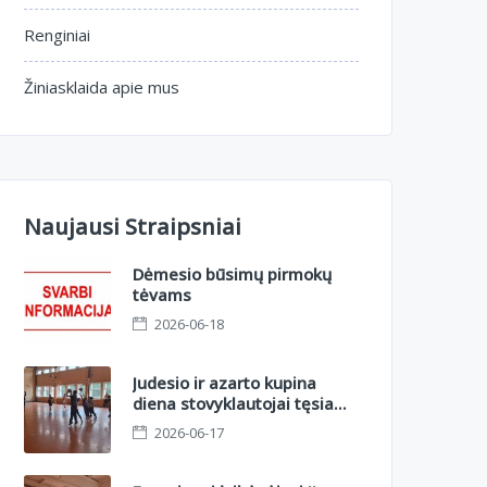
Renginiai
Žiniasklaida apie mus
Naujausi Straipsniai
Dėmesio būsimų pirmokų
tėvams
2026-06-18
Judesio ir azarto kupina
diena stovyklautojai tęsia
nuotykius II sesijoje.
2026-06-17