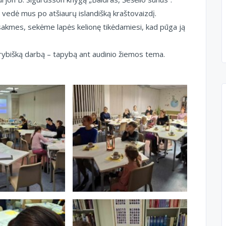
ę vedė mus po atšiaurų islandišką kraštovaizdį.
akmes, sekėme lapės kelionę tikėdamiesi, kad pūga ją
ybišką darbą – tapybą ant audinio žiemos tema.