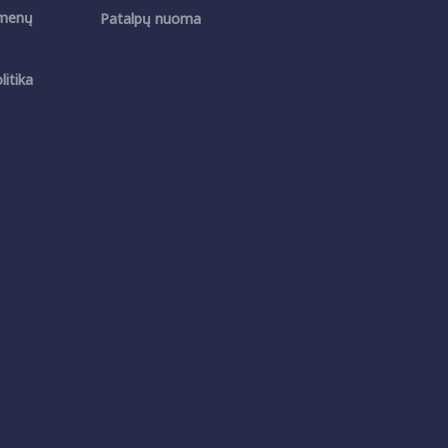
menų
Patalpų nuoma
itika