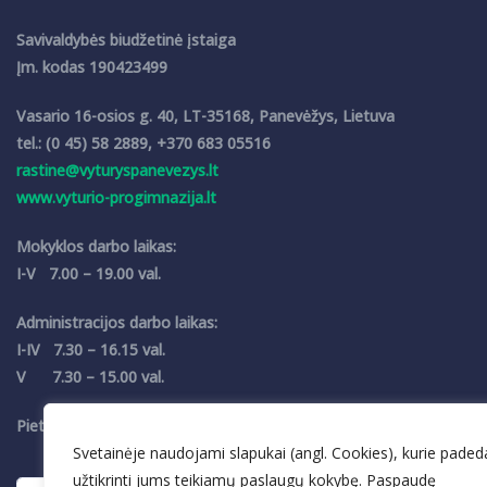
Savivaldybės biudžetinė įstaiga
Įm. kodas 190423499
Vasario 16-osios g. 40, LT-35168, Panevėžys, Lietuva
tel.: (0 45) 58 2889, +370 683 05516
rastine@vyturyspanevezys.lt
www.vyturio-progimnazija.lt
Mokyklos darbo laikas:
I-V 7.00 – 19.00 val.
Administracijos darbo laikas:
I-IV 7.30 – 16.15 val.
V 7.30 – 15.00 val.
Pietų pertrauka 12.00 – 12.30 val.
Svetainėje naudojami slapukai (angl. Cookies), kurie paded
užtikrinti jums teikiamų paslaugų kokybę. Paspaudę