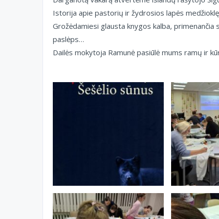
Istorija apie pastorių ir žydrosios lapės medžiokl
Grožėdamiesi glausta knygos kalba, primenančia s
paslėps…
Dailės mokytoja Ramunė pasiūlė mums ramų ir kūr