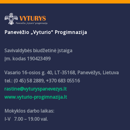
Panevėžio „Vyturio“ Progimnazija
Savivaldybės biudžetinė įstaiga
Įm. kodas 190423499
Vasario 16-osios g. 40, LT-35168, Panevėžys, Lietuva
tel.: (0 45) 58 2889, +370 683 05516
rastine@vyturyspanevezys.lt
www.vyturio-progimnazija.lt
Mokyklos darbo laikas:
I-V 7.00 – 19.00 val.