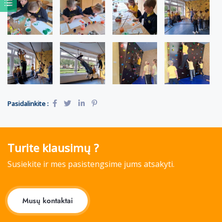
Pasidalinkite :
Turite klausimų ?
Susiekite ir mes pasistengsime jums atsakyti.
Musų kontaktai