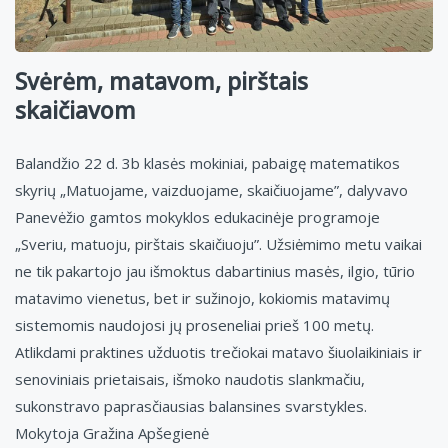
Svėrėm, matavom, pirštais
skaičiavom
Balandžio 22 d. 3b klasės mokiniai, pabaigę matematikos
skyrių „Matuojame, vaizduojame, skaičiuojame”, dalyvavo
Panevėžio gamtos mokyklos edukacinėje programoje
„Sveriu, matuoju, pirštais skaičiuoju”. Užsiėmimo metu vaikai
ne tik pakartojo jau išmoktus dabartinius masės, ilgio, tūrio
matavimo vienetus, bet ir sužinojo, kokiomis matavimų
sistemomis naudojosi jų proseneliai prieš 100 metų.
Atlikdami praktines užduotis trečiokai matavo šiuolaikiniais ir
senoviniais prietaisais, išmoko naudotis slankmačiu,
sukonstravo paprasčiausias balansines svarstykles.
Mokytoja Gražina Apšegienė