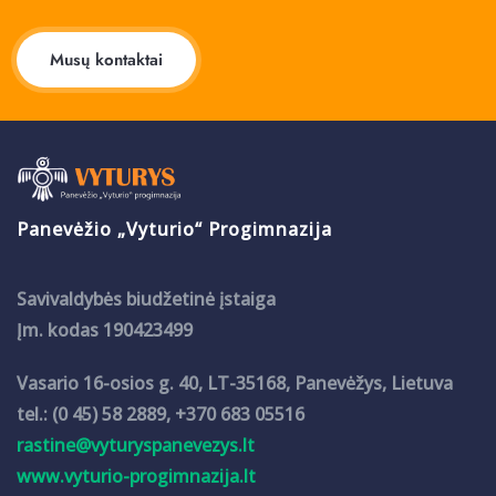
Musų kontaktai
Panevėžio „Vyturio“ Progimnazija
Savivaldybės biudžetinė įstaiga
Įm. kodas 190423499
Vasario 16-osios g. 40, LT-35168, Panevėžys, Lietuva
tel.: (0 45) 58 2889, +370 683 05516
rastine@vyturyspanevezys.lt
www.vyturio-progimnazija.lt