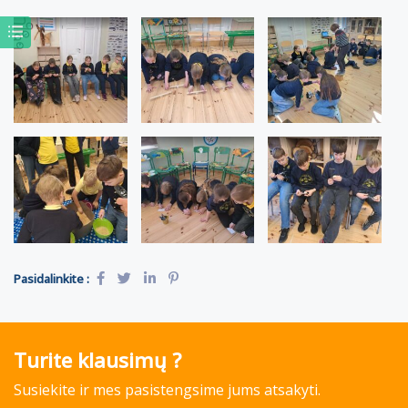
Pasidalinkite :
Turite klausimų ?
Susiekite ir mes pasistengsime jums atsakyti.