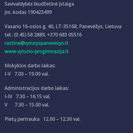
Savivaldybės biudžetinė įstaiga
Įm. kodas 190423499
Vasario 16-osios g. 40, LT-35168, Panevėžys, Lietuva
tel.: (0 45) 58 2889, +370 683 05516
rastine@vyturyspanevezys.lt
www.vyturio-progimnazija.lt
Mokyklos darbo laikas:
I-V 7.00 – 19.00 val.
Administracijos darbo laikas:
I-IV 7.30 – 16.15 val.
V 7.30 – 15.00 val.
Pietų pertrauka 12.00 – 12.30 val.