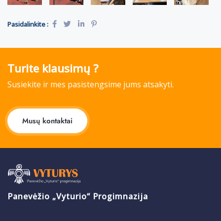
Pasidalinkite :
Turite klausimų ?
Susiekite ir mes pasistengsime jums atsakyti.
Musų kontaktai
Panevėžio „Vyturio“ Progimnazija