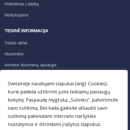
Priėmimas į darbą
Mokytojams
TEISINĖ INFORMACIJA
Teisės aktai
Nuorodos
Asmens duomenų apsauga
Privatumo politika
Svetainėje naudojami slapukai (angl. Cookies),
kurie padeda užtikrinti jums teikiamų paslaugų
PASLAUGOS
kokybę. Paspaudę mygtuką „Sutinku“, patvirtinsite
VDM
savo sutikimą. Bet kada galėsite atšaukti savo
Maitinimas
sutikimą pakeisdami interneto naršyklės
nustatymus ir ištrindami įrašytus slapukus.
Patalpų nuoma