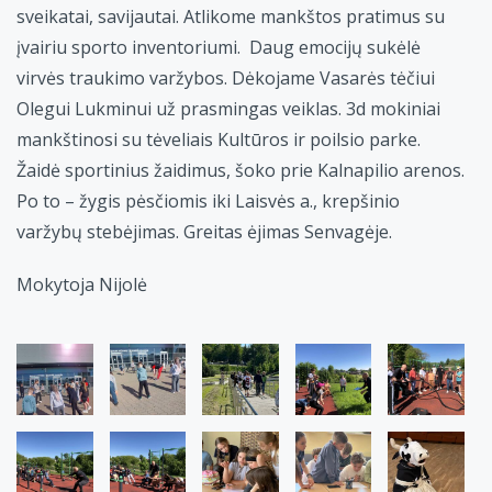
sveikatai, savijautai. Atlikome mankštos pratimus su
įvairiu sporto inventoriumi. Daug emocijų sukėlė
virvės traukimo varžybos. Dėkojame Vasarės tėčiui
Olegui Lukminui už prasmingas veiklas. 3d mokiniai
mankštinosi su tėveliais Kultūros ir poilsio parke.
Žaidė sportinius žaidimus, šoko prie Kalnapilio arenos.
Po to – žygis pėsčiomis iki Laisvės a., krepšinio
varžybų stebėjimas. Greitas ėjimas Senvagėje.
Mokytoja Nijolė