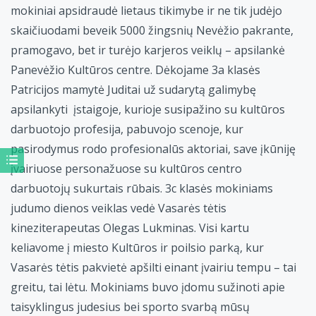
mokiniai apsidraudė lietaus tikimybe ir ne tik judėjo
skaičiuodami beveik 5000 žingsnių Nevėžio pakrante,
pramogavo, bet ir turėjo karjeros veiklų – apsilankė
Panevėžio Kultūros centre. Dėkojame 3a klasės
Patricijos mamytė Juditai už sudarytą galimybę
apsilankyti įstaigoje, kurioje susipažino su kultūros
darbuotojo profesija, pabuvojo scenoje, kur
pasirodymus rodo profesionalūs aktoriai, save įkūniję
įvairiuose personažuose su kultūros centro
darbuotojų sukurtais rūbais. 3c klasės mokiniams
judumo dienos veiklas vedė Vasarės tėtis
kineziterapeutas Olegas Lukminas. Visi kartu
keliavome į miesto Kultūros ir poilsio parką, kur
Vasarės tėtis pakvietė apšilti einant įvairiu tempu – tai
greitu, tai lėtu. Mokiniams buvo įdomu sužinoti apie
taisyklingus judesius bei sporto svarbą mūsų