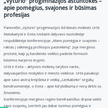
„Vyturio“ progimnazijos aštuntokės –
apie pomėgius, svajones ir būsimas
profesijas
Panevėžio „Vyturio“ progimnazijos 8d klasės mokinės Urtė
Matukaitytė ir Evita Ivickaitė dalyvavo nuotolinėje
respublikinėje konferencijoje „Mano pomėgiai ir svajonės –
raktas į sėkmingą profesijos pasirinkimą“. Joje merginos
pristatė, kaip jų kasdienės veiklos padeda formuoti
būsimos karjeros kryptis.
Urtė ir Evita – aktyvios mokinių tarybos narės,
dalyvaujančios mokyklos ir miesto veiklose. Urtė pasakojo
apie savo aistrą krepšiniui ir veiklą „Lietkabelio“ sirgalių
bendruomenėje, o Evita – apie kūrybiškumą ir norą dirbti su
žmonėmis.
Konferencijoje merginos ragino bendraamžius drąsiai siekti
savo svajonių, įvertinti jau dabar turimus pomėgius ir