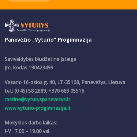
Panevėžio „Vyturio“ Progimnazija
Savivaldybės biudžetinė įstaiga
Įm. kodas 190423499
Vasario 16-osios g. 40, LT-35168, Panevėžys, Lietuva
tel.: (0 45) 58 2889, +370 683 05516
rastine@vyturyspanevezys.lt
www.vyturio-progimnazija.lt
Mokyklos darbo laikas:
I-V 7.00 – 19.00 val.