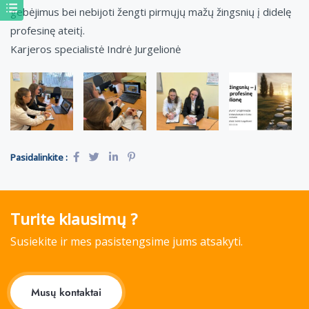
gebėjimus bei nebijoti žengti pirmųjų mažų žingsnių į didelę
profesinę ateitį.
Karjeros specialistė Indrė Jurgelionė
Pasidalinkite :
Turite klausimų ?
Susiekite ir mes pasistengsime jums atsakyti.
Musų kontaktai